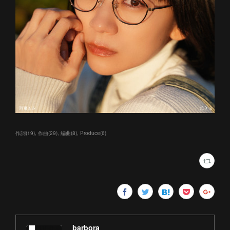
作詞
(
19
)
作曲
(
29
)
編曲
(
8
)
Produce
(
6
)
barbora