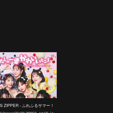
TS ZIPPER - ふれふるサマー！
13 ReleaseFRUITS ZIPPER - 1st CD『わ