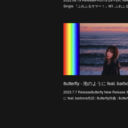
Single 『ふれふるサマー！』M1. ふれ
8utterfly - 泡のように feat. barb
2023.7.7 Release8utterfly New Relea
に feat. barbora作詞 : 8utterfly作曲 : 8utter