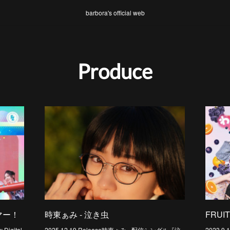
barbora's official web
Produce
サマー！
時東ぁみ - 泣き虫
FRUI
 Digital
2025.12.19 Release時東ぁみ - 配信シングル『泣
2023.9.