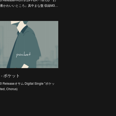
番かわいいところ』真中まな盤 収録M3…
 - ポケット
30 Releaseオサム Digital Single "ポケッ
ted, Chorus)