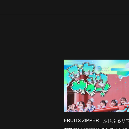
FRUITS ZIPPER - ふれふる
2022.08.19 ReleaseFRUITS ZIPPER, New