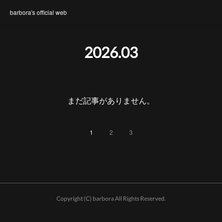
barbora's official web
2026
.
03
まだ記事がありません。
1
2
3
Copyright (C) barbora All Rights Reserved.