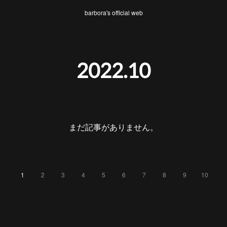
barbora's official web
2022
.
10
まだ記事がありません。
1
2
3
4
5
6
7
8
9
10