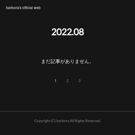
barbora's official web
2022
.
08
まだ記事がありません。
1
2
3
Copyright (C) barbora All Rights Reserved.