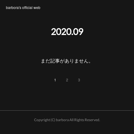
barbora's official web
2020
.
09
まだ記事がありません。
1
2
3
Copyright (C) barbora All Rights Reserved.