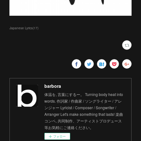
Japanese Lyrics
(
17
)
barbora
体温を, 言葉にするー。 Turning body heat into
words. 作詞家 / 作曲家 / ソングライター / アレ
ンジャー Lyricist / Composer / Songwriter /
Arranger Let's make something that lasts! 楽曲
コンペ, 共同制作、アーティストプロデュース
等お気軽にご連絡ください。
フォロー