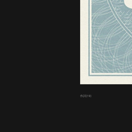
作詞
(
19
)