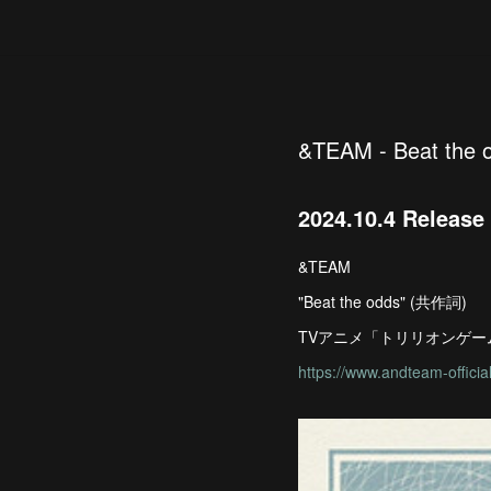
&TEAM - Beat the 
2024.10.4 Release
&TEAM
"Beat the odds" (共作詞)
TVアニメ「トリリオンゲ
https://www.andteam-officia