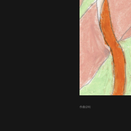
作曲
(
29
)