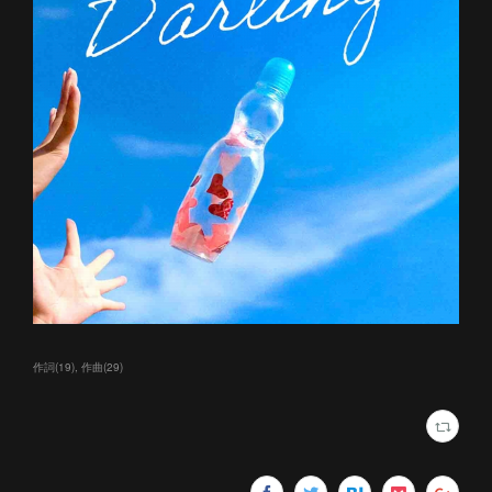
作詞
(
19
)
作曲
(
29
)