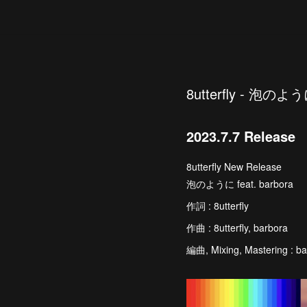
8utterfly - 泡のように
2023.7.7 Release
8utterfly New Release
泡のように feat. barbora
作詞 : 8utterfly
作曲 : 8utterfly, barbora
編曲, Mixing, Mastering : b