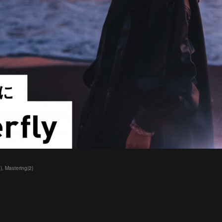
2
)
Mastering
(
2
)