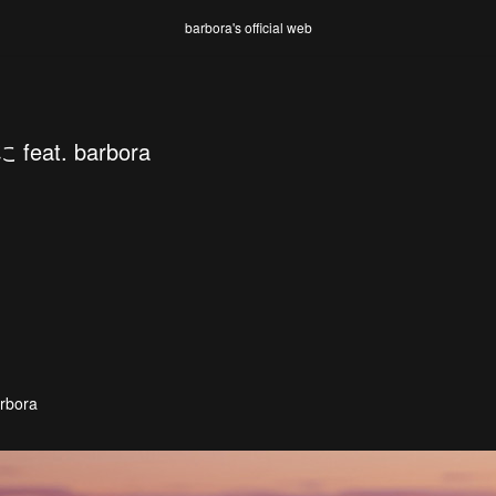
barbora's official web
 feat. barbora
arbora