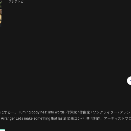
フジテレビ
るー。 Turning body heat into words. 作詞家 / 作曲家 / ソングライター / アレンジャー 
er / Arranger Let's make something that lasts! 楽曲コンペ, 共同制作、