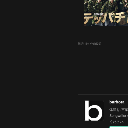
作詞
(
19
)
作曲
(
29
)
barbora
体温を, 言葉にす
Songwrit
ください。