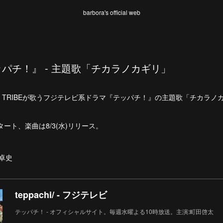
barbora's official web
パチ！』 - 主題歌「チカラノカギリ」
m EXILE TRIBEが歌うフジテレビ系ドラマ『テッパチ！』の主題歌「チカ
タート、楽曲は8/3(水)リリース。
"卓史
teppachi/ - フジテレビ
テッパチ！ - オフィシャルサイト。毎週水曜よる10時放送。主演:町田啓太