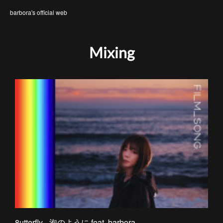
barbora's official web
Mixing
8utterfly - 泡のように feat. barbora