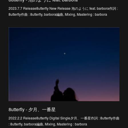
2023.7.7 Release8utterfly New Release 泡のように feat. barbora作詞 :
8utterfly作曲 : 8utterfly, barbora編曲, Mixing, Mastering : barbora
8utterfly - 夕月、一番星
2022.2.2 Release8utterfly Digital Single夕月、一番星作詞 : 8utterfly作曲
: 8utterfly, barbora編曲, Mixing, Mastering : barbora