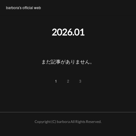
barbora's official web
2026
.
01
まだ記事がありません。
1
2
3
Copyright (C) barbora All Rights Reserved.