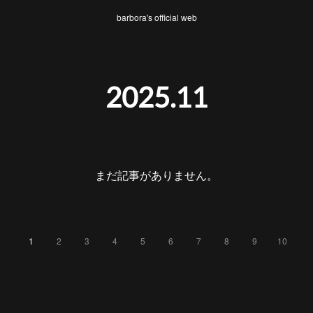
barbora's official web
2025
.
11
まだ記事がありません。
1
2
3
4
5
6
7
8
9
10