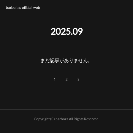
barbora's official web
2025
.
09
まだ記事がありません。
1
2
3
Copyright (C) barbora All Rights Reserved.