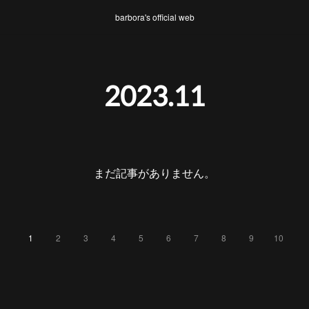
barbora's official web
2023
.
11
まだ記事がありません。
1
2
3
4
5
6
7
8
9
10