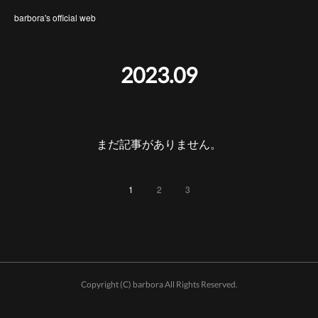
barbora's official web
2023
.
09
まだ記事がありません。
1
2
3
Copyright (C) barbora All Rights Reserved.