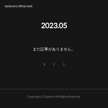
barbora's official web
2023
.
05
まだ記事がありません。
1
2
3
Copyright (C) barbora All Rights Reserved.