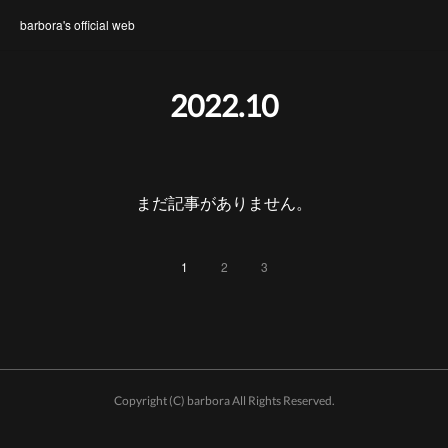
barbora's official web
2022
.
10
まだ記事がありません。
1
2
3
Copyright (C) barbora All Rights Reserved.