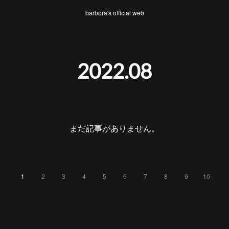
barbora's official web
2022
.
08
まだ記事がありません。
1
2
3
4
5
6
7
8
9
10