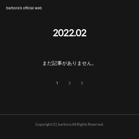
barbora's official web
2022
.
02
まだ記事がありません。
1
2
3
Copyright (C) barbora All Rights Reserved.