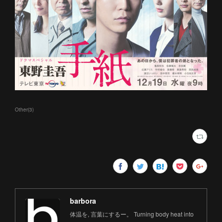
Other
(
3
)
barbora
体温を, 言葉にするー。 Turning body heat into