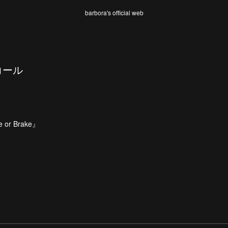
barbora's official web
コール
e or Brake』