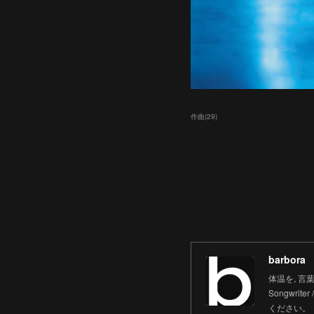
作曲
(
29
)
barbora
体温を, 言葉にす
Songwrit
ください。