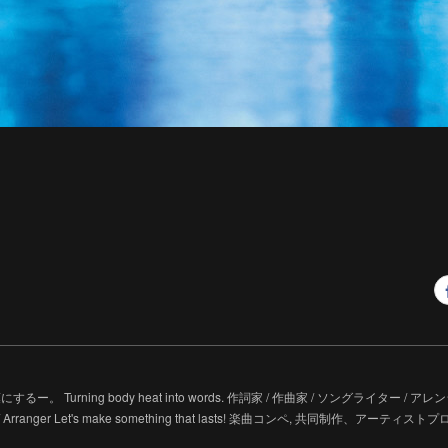
るー。 Turning body heat into words. 作詞家 / 作曲家 / ソングライター / アレンジャー 
er / Arranger Let's make something that lasts! 楽曲コンペ, 共同制作、