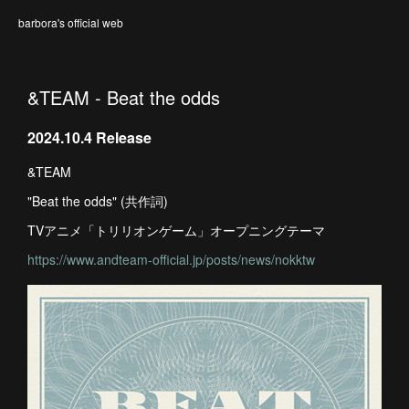
barbora's official web
&TEAM - Beat the odds
2024.10.4 Release
&TEAM
"Beat the odds" (共作詞)
TVアニメ「トリリオンゲーム」オープニングテーマ
https://www.andteam-official.jp/posts/news/nokktw