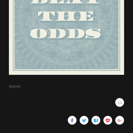
作詞
(
19
)