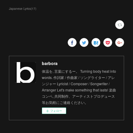
Japanese Lyrics
(
17
)
barbora
体温を, 言葉にするー。 Turning body heat into
words. 作詞家 / 作曲家 / ソングライター / アレ
ンジャー Lyricist / Composer / Songwriter /
Arranger Let's make something that lasts! 楽曲
コンペ, 共同制作、アーティストプロデュース
等お気軽にご連絡ください。
フォロー