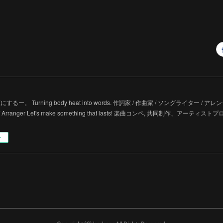
るー。 Turning body heat into words. 作詞家 / 作曲家 / ソングライター / アレンジャー 
er / Arranger Let's make something that lasts! 楽曲コンペ, 共同制作、
ー