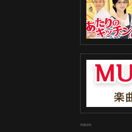
作曲
(
29
)