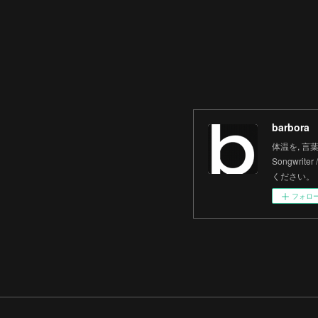
barbora
体温を, 言葉にす
Songwrit
ください。
フォロ