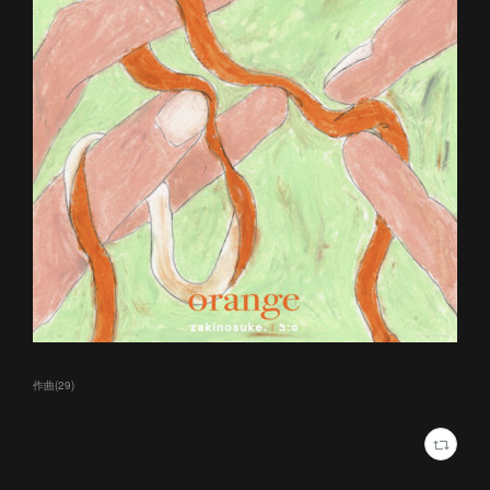
作曲
(
29
)