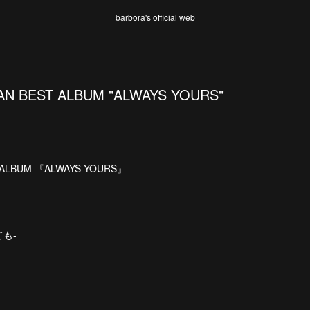
barbora's official web
AN BEST ALBUM "ALWAYS YOURS"
 ALBUM 『ALWAYS YOURS』
ても-