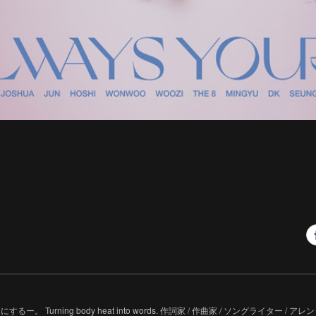
るー。 Turning body heat into words. 作詞家 / 作曲家 / ソングライター / アレンジャー 