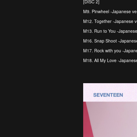
[DISC 2]
M9. Pinwheel -Japanese ver
M12. Together -Japanese ve
M13. Run to You -Japanese 
M16. Snap Shoot -Japanese
M17. Rock with you -Japane
M18. All My Love -Japanese