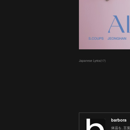
Japanese Lyrics
(
17
)
barbora
体温を, 言葉にす