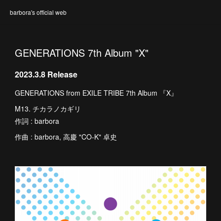
barbora's official web
GENERATIONS 7th Album "X"
2023.3.8 Release
GENERATIONS from EXILE TRIBE 7th Album 『X』
M13. チカラノカギリ
作詞 : barbora
作曲 : barbora, 高慶 "CO-K" 卓史