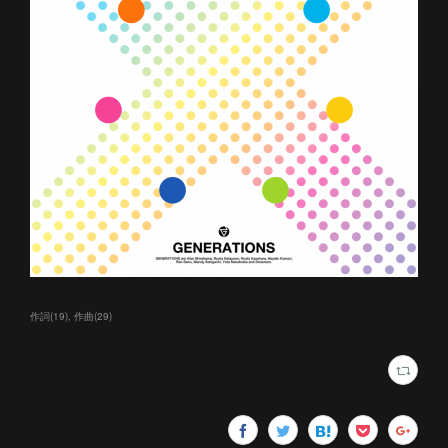
作詞
(
19
)
作曲
(
29
)