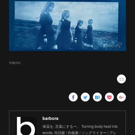
作曲
(
29
)
barbora
体温を, 言葉にするー。 Turning body heat into
words. 作詞家 / 作曲家 / ソングライター / アレ