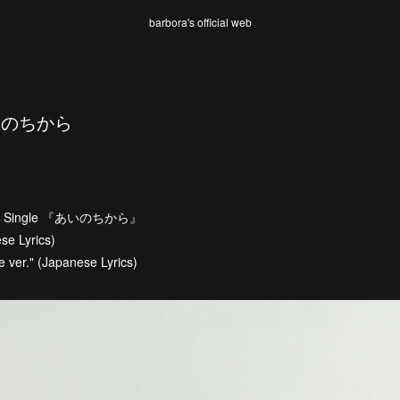
barbora's official web
あいのちから
ial Single 『あいのちから』
 Lyrics)
 ver." (Japanese Lyrics)